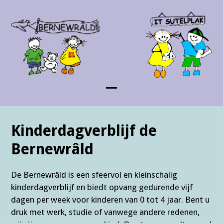
Skip
to
content
Open
Close
mobile
mobile
Kinderdagverblijf de
menu
menu
Bernewrâld
De Bernewrâld is een sfeervol en kleinschalig
kinderdagverblijf en biedt opvang gedurende vijf
dagen per week voor kinderen van 0 tot 4 jaar. Bent u
druk met werk, studie of vanwege andere redenen,