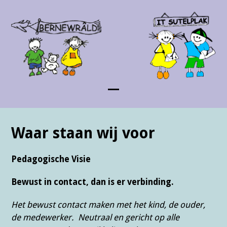
Skip
to
content
Open
Close
mobile
mobile
Waar staan wij voor
menu
menu
Pedagogische Visie
Bewust in contact, dan is er verbinding
.
Het bewust contact maken met het kind, de ouder,
de medewerker. Neutraal en gericht op alle